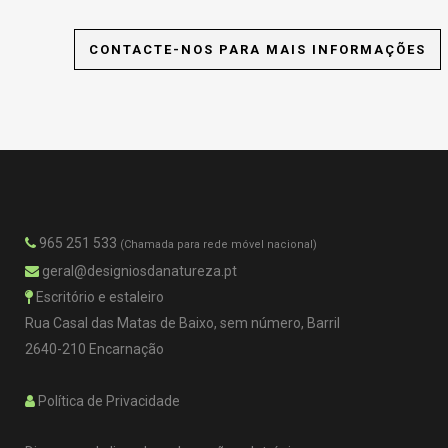
Lisboa | Oeiras | Cascais | Estoril | Sintra | Odivelas | Loures | Torres
CONTACTE-NOS PARA MAIS INFORMAÇÕES
Vedras | A dos Cunhados e Maceira | Campelos e Outeiro da Cabeça |
Carvoeira e Carmões | Dois Portos e Runa | Freiria | Maxial e Monte
Redondo | Ponte do Rol | Ramalhal | Santa Maria, S. Pedro e Matacães |
S. Pedro da Cadeira | Silveira | Turcifal | Ventosa
965 251 533
(Chamada para rede móvel nacional)
geral@designiosdanatureza.pt
Escritório e estaleiro
Rua Casal das Matas de Baixo, sem número, Barril
2640-210 Encarnação
Política de Privacidade