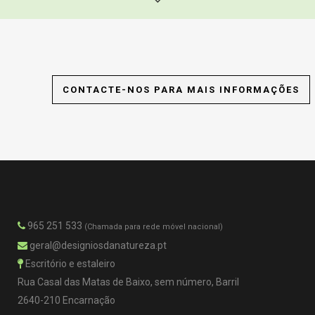
Lisboa | Oeiras | Cascais | Estoril | Sintra | Odivelas | Loures | Torres
CONTACTE-NOS PARA MAIS INFORMAÇÕES
Vedras | A dos Cunhados e Maceira | Campelos e Outeiro da Cabeça |
Carvoeira e Carmões | Dois Portos e Runa | Freiria | Maxial e Monte
Redondo | Ponte do Rol | Ramalhal | Santa Maria, S. Pedro e Matacães |
S. Pedro da Cadeira | Silveira | Turcifal | Ventosa
965 251 533
(Chamada para rede móvel nacional)
geral@designiosdanatureza.pt
Escritório e estaleiro
Rua Casal das Matas de Baixo, sem número, Barril
2640-210 Encarnação