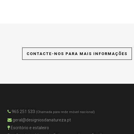
CONTACTE-NOS PARA MAIS INFORMAÇÕES
965 251 533
(Chamada para rede móvel nacional)
geral@designiosdanatureza.pt
Escritório e estaleiro