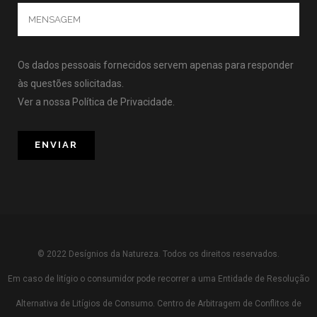
Os dados pessoais fornecidos servem apenas para responder
às questões solicitadas.
Ver a nossa
Política de Privacidade
.
© 2022 Desígnios da Natureza. Todos os direitos reservados.
Em caso de litígio o consumidor pode recorrer a uma Entidade de Resolução
Alternativa de Litígios de Consumo. Centro de Arbitragem de Conflitos de