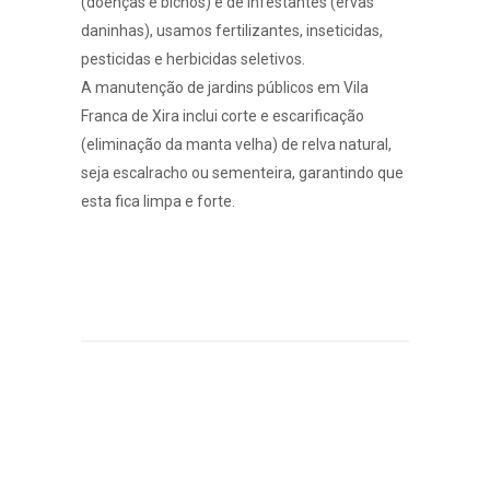
(doenças e bichos) e de infestantes (ervas
daninhas), usamos fertilizantes, inseticidas,
pesticidas e herbicidas seletivos.
A manutenção de jardins públicos em Vila
Franca de Xira inclui corte e escarificação
(eliminação da manta velha) de relva natural,
seja
escalracho
ou
sementeira
, garantindo que
esta fica limpa e forte.