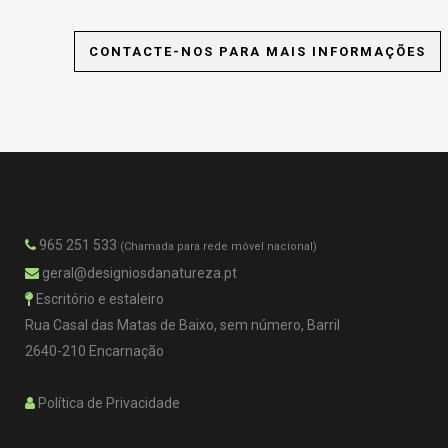
CONTACTE-NOS PARA MAIS INFORMAÇÕES
965 251 533
(Chamada para rede móvel nacional)
geral@designiosdanatureza.pt
Escritório e estaleiro
Rua Casal das Matas de Baixo, sem número, Barril
2640-210 Encarnação
Política de Privacidade